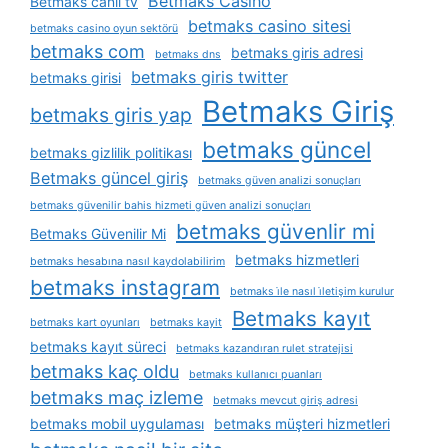
Betmaks Casino
Betmaks canlı tv
betmaks casino sitesi
betmaks casino oyun sektörü
betmaks com
betmaks giris adresi
betmaks dns
betmaks giris twitter
betmaks girisi
Betmaks Giriş
betmaks giris yap
betmaks güncel
betmaks gizlilik politikası
Betmaks güncel giriş
betmaks güven analizi sonuçları
betmaks güvenilir bahis hizmeti güven analizi sonuçları
betmaks güvenlir mi
Betmaks Güvenilir Mi
betmaks hizmetleri
betmaks hesabına nasıl kaydolabilirim
betmaks instagram
betmaks i̇le nasıl i̇letişim kurulur
Betmaks kayıt
betmaks kart oyunları
betmaks kayit
betmaks kayıt süreci
betmaks kazandıran rulet stratejisi
betmaks kaç oldu
betmaks kullanıcı puanları
betmaks maç izleme
betmaks mevcut giriş adresi
betmaks mobil uygulaması
betmaks müşteri hizmetleri