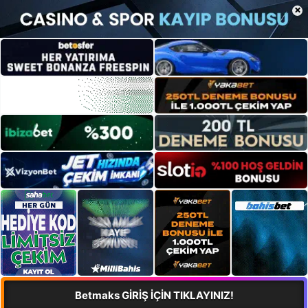
×
Betmaks GİRİŞ İÇİN TIKLAYINIZ!