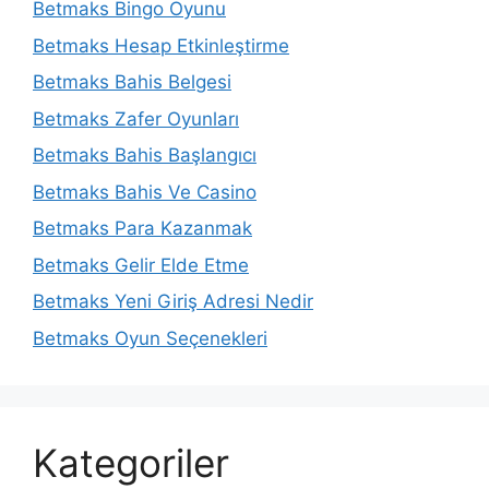
Betmaks Bingo Oyunu
Betmaks Hesap Etkinleştirme
Betmaks Bahis Belgesi
Betmaks Zafer Oyunları
Betmaks Bahis Başlangıcı
Betmaks Bahis Ve Casino
Betmaks Para Kazanmak
Betmaks Gelir Elde Etme
Betmaks Yeni Giriş Adresi Nedir
Betmaks Oyun Seçenekleri
Kategoriler