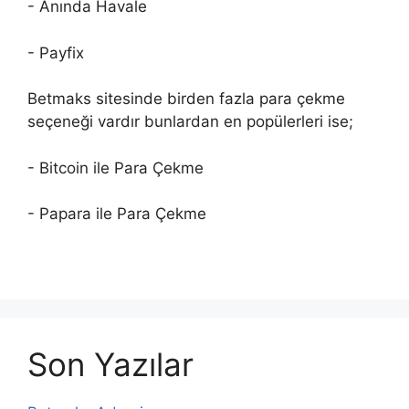
- Anında Havale
- Payfix
Betmaks sitesinde birden fazla para çekme
seçeneği vardır bunlardan en popülerleri ise;
- Bitcoin ile Para Çekme
- Papara ile Para Çekme
Son Yazılar