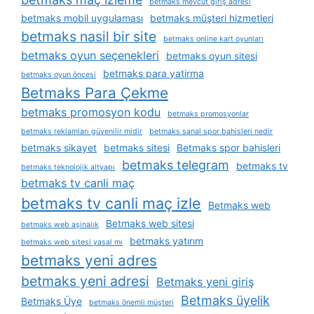
betmaks mevcut giriş adresi
betmaks mobil uygulaması
betmaks müşteri hizmetleri
betmaks nasil bir site
betmaks online kart oyunları
betmaks oyun seçenekleri
betmaks oyun sitesi
betmaks para yatirma
betmaks oyun öncesi
Betmaks Para Çekme
betmaks promosyon kodu
betmaks promosyonlar
betmaks reklamları güvenilir midir
betmaks sanal spor bahisleri nedir
betmaks sikayet
betmaks sitesi
Betmaks spor bahisleri
betmaks telegram
betmaks tv
betmaks teknolojik altyapı
betmaks tv canli maç
betmaks tv canli maç izle
Betmaks web
Betmaks web sitesi
betmaks web aşinalık
betmaks yatırım
betmaks web sitesi yasal mı
betmaks yeni adres
betmaks yeni adresi
Betmaks yeni giriş
Betmaks üyelik
Betmaks Üye
betmaks önemli müşteri