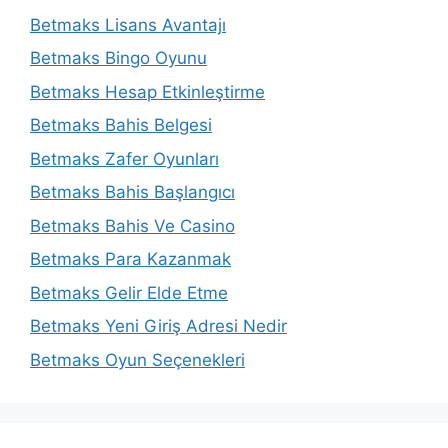
Betmaks Lisans Avantajı
Betmaks Bingo Oyunu
Betmaks Hesap Etkinleştirme
Betmaks Bahis Belgesi
Betmaks Zafer Oyunları
Betmaks Bahis Başlangıcı
Betmaks Bahis Ve Casino
Betmaks Para Kazanmak
Betmaks Gelir Elde Etme
Betmaks Yeni Giriş Adresi Nedir
Betmaks Oyun Seçenekleri