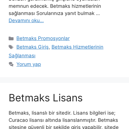
memnun edecek. Betmaks hizmetlerinin
sağlanması Sorularınıza yanıt bulmak …
Devamını oku…
Kategoriler
Betmaks Promosyonlar
Etiketler
Betmaks Giriş
,
Betmaks Hizmetlerinin
Sağlanması
Yorum yap
Betmaks Lisans
Betmaks, lisanslı bir sitedir. Lisans bilgileri ise;
Curacao lisansı altında lisanslanmıştır. Betmaks
sitesine güvenli bir şekilde giriş yapabilir, sitede