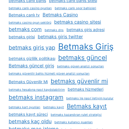
betmaks canlı bahis
betmaks canlı bahis sitesi
betmaks canlı casino oyunları
betmaks canlı spor bahisleri
Betmaks Casino
Betmaks canlı tv
betmaks casino sitesi
betmaks casino oyun sektörü
betmaks com
betmaks giris adresi
betmaks dns
betmaks giris twitter
betmaks girisi
Betmaks Giriş
betmaks giris yap
betmaks güncel
betmaks gizlilik politikası
Betmaks güncel giriş
betmaks güven analizi sonuçları
betmaks güvenilir bahis hizmeti güven analizi sonuçları
betmaks güvenlir mi
Betmaks Güvenilir Mi
betmaks hizmetleri
betmaks hesabına nasıl kaydolabilirim
betmaks instagram
betmaks i̇le nasıl i̇letişim kurulur
Betmaks kayıt
betmaks kart oyunları
betmaks kayit
betmaks kayıt süreci
betmaks kazandıran rulet stratejisi
betmaks kaç oldu
betmaks kullanıcı puanları
betmaks maç izleme