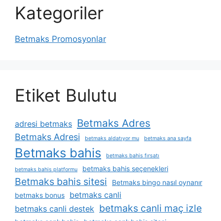
Kategoriler
Betmaks Promosyonlar
Etiket Bulutu
Betmaks Adres
adresi betmaks
Betmaks Adresi
betmaks aldatıyor mu
betmaks ana sayfa
Betmaks bahis
betmaks bahis fırsatı
betmaks bahis seçenekleri
betmaks bahis platformu
Betmaks bahis sitesi
Betmaks bingo nasıl oynanır
betmaks canli
betmaks bonus
betmaks canli maç izle
betmaks canli destek