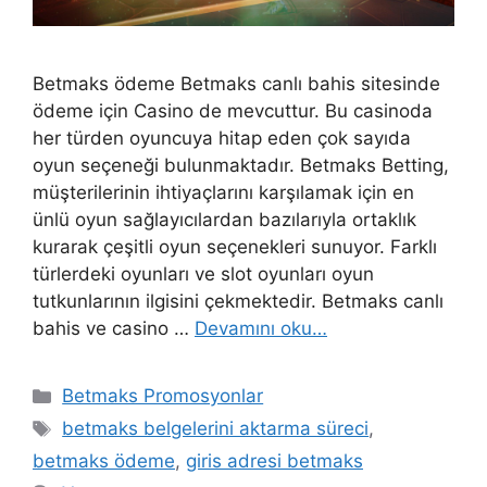
Betmaks ödeme Betmaks canlı bahis sitesinde
ödeme için Casino de mevcuttur. Bu casinoda
her türden oyuncuya hitap eden çok sayıda
oyun seçeneği bulunmaktadır. Betmaks Betting,
müşterilerinin ihtiyaçlarını karşılamak için en
ünlü oyun sağlayıcılardan bazılarıyla ortaklık
kurarak çeşitli oyun seçenekleri sunuyor. Farklı
türlerdeki oyunları ve slot oyunları oyun
tutkunlarının ilgisini çekmektedir. Betmaks canlı
bahis ve casino …
Devamını oku…
Kategoriler
Betmaks Promosyonlar
Etiketler
betmaks belgelerini aktarma süreci
,
betmaks ödeme
,
giris adresi betmaks