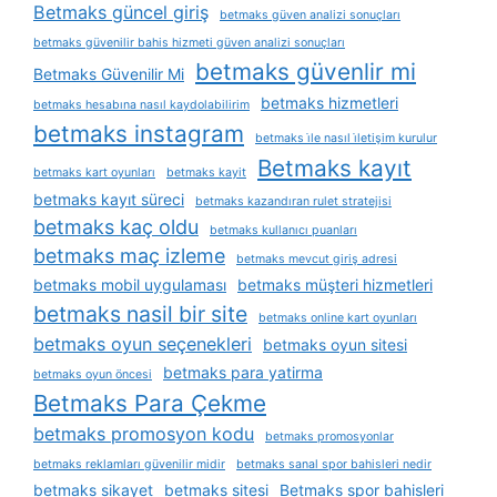
Betmaks güncel giriş
betmaks güven analizi sonuçları
betmaks güvenilir bahis hizmeti güven analizi sonuçları
betmaks güvenlir mi
Betmaks Güvenilir Mi
betmaks hizmetleri
betmaks hesabına nasıl kaydolabilirim
betmaks instagram
betmaks i̇le nasıl i̇letişim kurulur
Betmaks kayıt
betmaks kart oyunları
betmaks kayit
betmaks kayıt süreci
betmaks kazandıran rulet stratejisi
betmaks kaç oldu
betmaks kullanıcı puanları
betmaks maç izleme
betmaks mevcut giriş adresi
betmaks mobil uygulaması
betmaks müşteri hizmetleri
betmaks nasil bir site
betmaks online kart oyunları
betmaks oyun seçenekleri
betmaks oyun sitesi
betmaks para yatirma
betmaks oyun öncesi
Betmaks Para Çekme
betmaks promosyon kodu
betmaks promosyonlar
betmaks reklamları güvenilir midir
betmaks sanal spor bahisleri nedir
betmaks sikayet
betmaks sitesi
Betmaks spor bahisleri