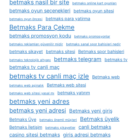
betmaks nasil bir site
betmaks online kart oyunları
betmaks oyun seçenekleri
betmaks oyun sitesi
betmaks para yatirma
betmaks oyun öncesi
Betmaks Para Çekme
betmaks promosyon kodu
betmaks promosyonlar
betmaks reklamları güvenilir midir
betmaks sanal spor bahisleri nedir
betmaks sikayet
betmaks sitesi
Betmaks spor bahisleri
betmaks telegram
betmaks tv
betmaks teknolojik altyapı
betmaks tv canli maç
betmaks tv canli maç izle
Betmaks web
Betmaks web sitesi
betmaks web aşinalık
betmaks yatırım
betmaks web sitesi yasal mı
betmaks yeni adres
betmaks yeni adresi
Betmaks yeni giriş
Betmaks üyelik
Betmaks Üye
betmaks önemli müşteri
canli betmaks
Betmaks İletişim
betmaks şikayetler
casino sitesi betmaks
giris adresi betmaks