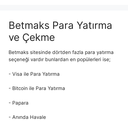
Betmaks Para Yatırma
ve Çekme
Betmaks sitesinde dörtden fazla para yatırma
seçeneği vardır bunlardan en popülerleri ise;
- Visa ile Para Yatırma
- Bitcoin ile Para Yatırma
- Papara
- Anında Havale