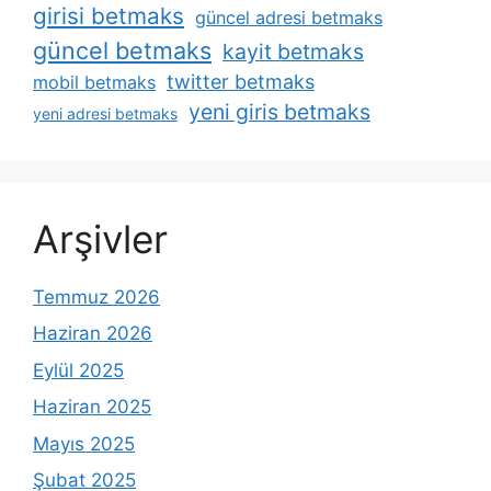
girisi betmaks
güncel adresi betmaks
güncel betmaks
kayit betmaks
twitter betmaks
mobil betmaks
yeni giris betmaks
yeni adresi betmaks
Arşivler
Temmuz 2026
Haziran 2026
Eylül 2025
Haziran 2025
Mayıs 2025
Şubat 2025