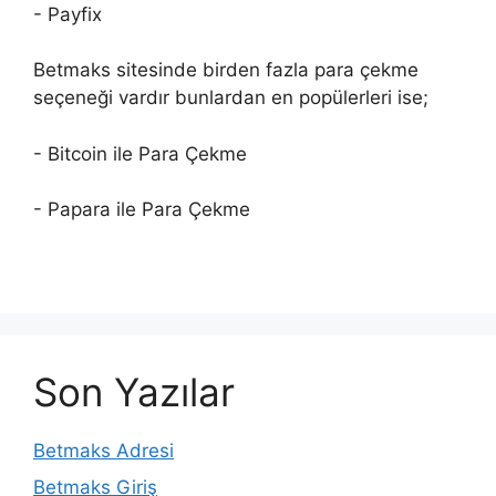
- Payfix
Betmaks sitesinde birden fazla para çekme
seçeneği vardır bunlardan en popülerleri ise;
- Bitcoin ile Para Çekme
- Papara ile Para Çekme
Son Yazılar
Betmaks Adresi
Betmaks Giriş