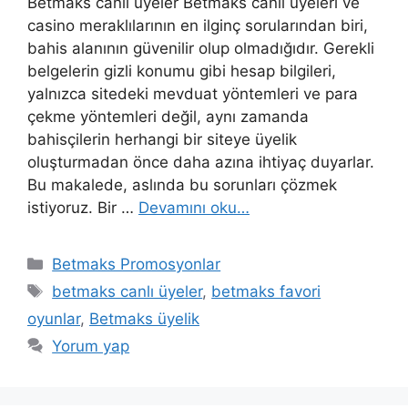
Betmaks canlı üyeler Betmaks canlı üyeleri ve
casino meraklılarının en ilginç sorularından biri,
bahis alanının güvenilir olup olmadığıdır. Gerekli
belgelerin gizli konumu gibi hesap bilgileri,
yalnızca sitedeki mevduat yöntemleri ve para
çekme yöntemleri değil, aynı zamanda
bahisçilerin herhangi bir siteye üyelik
oluşturmadan önce daha azına ihtiyaç duyarlar.
Bu makalede, aslında bu sorunları çözmek
istiyoruz. Bir …
Devamını oku…
Kategoriler
Betmaks Promosyonlar
Etiketler
betmaks canlı üyeler
,
betmaks favori
oyunlar
,
Betmaks üyelik
Yorum yap