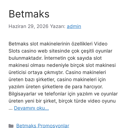
Betmaks
Haziran 29, 2026
Yazarı:
admin
Betmaks slot makinelerinin özellikleri Video
Slots casino web sitesinde çok çeşitli oyunlar
bulunmaktadır. İnternetin çok sayıda slot
makinesi olması nedeniyle birçok slot makinesi
üreticisi ortaya çıkmıştır. Casino makineleri
üreten bazı şirketler, casino makineleri için
yazılım üreten şirketlere de para harcıyor.
Bilgisayarlar ve telefonlar için yazılım ve oyunlar
üreten yeni bir şirket, birçok türde video oyunu
…
Devamını oku…
Kategoriler
Betmaks Promosyonlar