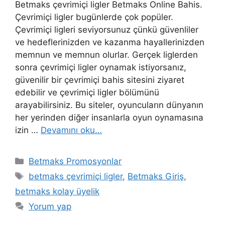
Betmaks çevrimiçi ligler Betmaks Online Bahis.
Çevrimiçi ligler bugünlerde çok popüler.
Çevrimiçi ligleri seviyorsunuz çünkü güvenliler
ve hedeflerinizden ve kazanma hayallerinizden
memnun ve memnun olurlar. Gerçek liglerden
sonra çevrimiçi ligler oynamak istiyorsanız,
güvenilir bir çevrimiçi bahis sitesini ziyaret
edebilir ve çevrimiçi ligler bölümünü
arayabilirsiniz. Bu siteler, oyuncuların dünyanın
her yerinden diğer insanlarla oyun oynamasına
izin …
Devamını oku…
Kategoriler
Betmaks Promosyonlar
Etiketler
betmaks çevrimiçi ligler
,
Betmaks Giriş
,
betmaks kolay üyelik
Yorum yap