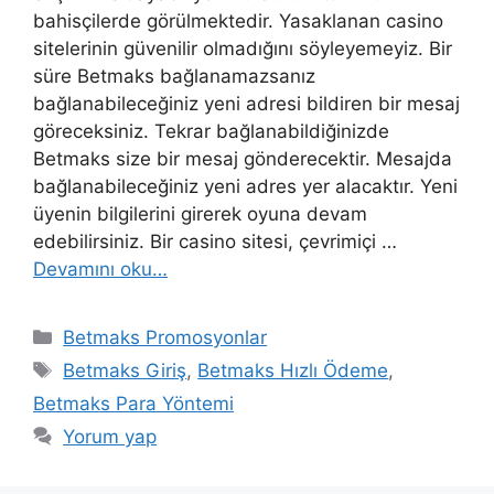
bahisçilerde görülmektedir. Yasaklanan casino
sitelerinin güvenilir olmadığını söyleyemeyiz. Bir
süre Betmaks bağlanamazsanız
bağlanabileceğiniz yeni adresi bildiren bir mesaj
göreceksiniz. Tekrar bağlanabildiğinizde
Betmaks size bir mesaj gönderecektir. Mesajda
bağlanabileceğiniz yeni adres yer alacaktır. Yeni
üyenin bilgilerini girerek oyuna devam
edebilirsiniz. Bir casino sitesi, çevrimiçi …
Devamını oku…
Kategoriler
Betmaks Promosyonlar
Etiketler
Betmaks Giriş
,
Betmaks Hızlı Ödeme
,
Betmaks Para Yöntemi
Yorum yap