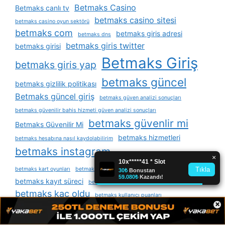
Betmaks Casino
Betmaks canlı tv
betmaks casino sitesi
betmaks casino oyun sektörü
betmaks com
betmaks giris adresi
betmaks dns
betmaks giris twitter
betmaks girisi
Betmaks Giriş
betmaks giris yap
betmaks güncel
betmaks gizlilik politikası
Betmaks güncel giriş
betmaks güven analizi sonuçları
betmaks güvenilir bahis hizmeti güven analizi sonuçları
betmaks güvenlir mi
Betmaks Güvenilir Mi
betmaks hizmetleri
betmaks hesabına nasıl kaydolabilirim
betmaks instagram
betmaks i̇le nasıl i̇letişim kurulur
Betmaks kayıt
betmaks kart oyunları
betmaks kayit
betmaks kayıt süreci
betmaks kazandıran rulet stratejisi
betmaks kaç oldu
betmaks kullanıcı puanları
×
betmaks maç izleme
betmaks mevcut giriş adresi
betmaks mobil uygulaması
betmaks müşteri hizmetleri