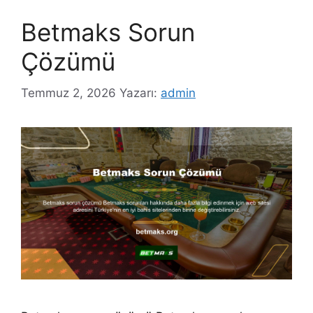
Betmaks Sorun
Çözümü
Temmuz 2, 2026
Yazarı:
admin