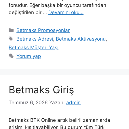
fonudur. Eğer başka bir oyuncu tarafından
değiştirilen bir …
Devamını oku…
Kategoriler
Betmaks Promosyonlar
Etiketler
Betmaks Adresi
,
Betmaks Aktivasyonu
,
Betmaks Müşteri Yaşı
Yorum yap
Betmaks Giriş
Temmuz 6, 2026
Yazarı:
admin
Betmaks BTK Online artık belirli zamanlarda
erişimi kısıtlayabiliyor. Bu durum tüm Türk