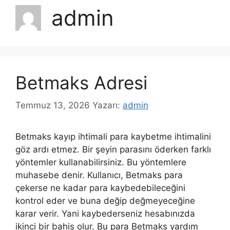
admin
Betmaks Adresi
Temmuz 13, 2026
Yazarı:
admin
Betmaks kayıp ihtimali para kaybetme ihtimalini
göz ardı etmez. Bir şeyin parasını öderken farklı
yöntemler kullanabilirsiniz. Bu yöntemlere
muhasebe denir. Kullanıcı, Betmaks para
çekerse ne kadar para kaybedebileceğini
kontrol eder ve buna değip değmeyeceğine
karar verir. Yani kaybederseniz hesabınızda
ikinci bir bahis olur. Bu para Betmaks yardım