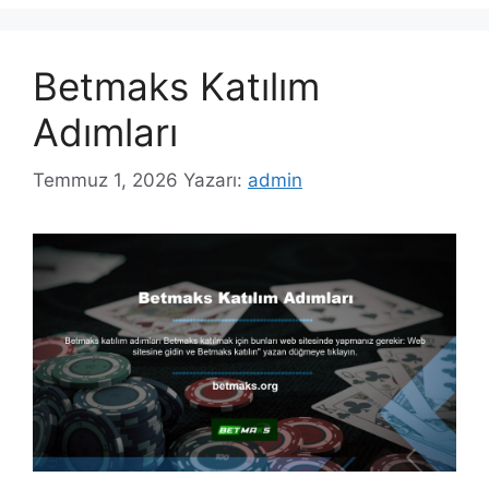
Betmaks Katılım
Adımları
Temmuz 1, 2026
Yazarı:
admin