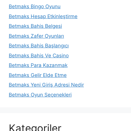
Betmaks Bingo Oyunu
Betmaks Hesap Etkinleştirme
Betmaks Bahis Belgesi
Betmaks Zafer Oyunları
Betmaks Bahis Başlangıcı
Betmaks Bahis Ve Casino
Betmaks Para Kazanmak
Betmaks Gelir Elde Etme
Betmaks Yeni Giriş Adresi Nedir
Betmaks Oyun Seçenekleri
Kategoriler