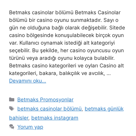
Betmaks casinolar bölümü Betmaks Casinolar
bölümü bir casino oyunu sunmaktadır. Sayı o
gün ne olduğuna bağlı olarak değişebilir. Sitede
casino bölgesinde konuşulabilecek birçok oyun
var. Kullanıcı oynamak istediği alt kategoriyi
seçebilir. Bu şekilde, her casino oyuncusu oyun
türünü veya aradığı oyunu kolayca bulabilir.
Betmaks casino kategorileri ve oyları Casino alt
kategorileri, bakara, balıkçılık ve avcılık, …
Devamını oku…
Kategoriler
Betmaks Promosyonlar
Etiketler
betmaks casinolar bölümü
,
betmaks günlük
bahisler
,
betmaks instagram
Yorum yap