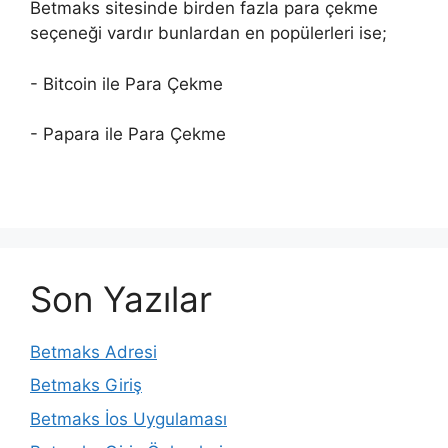
Betmaks sitesinde birden fazla para çekme
seçeneği vardır bunlardan en popülerleri ise;
- Bitcoin ile Para Çekme
- Papara ile Para Çekme
Son Yazılar
Betmaks Adresi
Betmaks Giriş
Betmaks İos Uygulaması