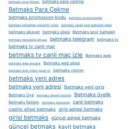
betmaks para yatirma
betmaks oyun öncesi
Betmaks Para Çekme
betmaks promosyon kodu
betmaks promosyonlar
betmaks reklamları güvenilir midir
betmaks sanal spor bahisleri nedir
betmaks sikayet
betmaks sitesi
Betmaks spor bahisleri
betmaks telegram
betmaks tv
betmaks teknolojik altyapı
betmaks tv canli maç
betmaks tv canli maç izle
Betmaks web
Betmaks web sitesi
betmaks web aşinalık
betmaks yatırım
betmaks web sitesi yasal mı
betmaks yeni adres
betmaks yeni adresi
Betmaks yeni giriş
Betmaks üyelik
Betmaks Üye
betmaks önemli müşteri
canli betmaks
Betmaks İletişim
betmaks şikayetler
casino sitesi betmaks
giris adresi betmaks
girisi betmaks
güncel adresi betmaks
güncel betmaks
kayit betmaks