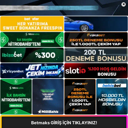
×
Betmaks GİRİŞ İÇİN TIKLAYINIZ!