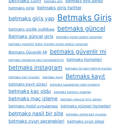
betmaks com
betmaks giris adresi
betmaks dns
betmaks giris twitter
betmaks girisi
Betmaks Giriş
betmaks giris yap
betmaks güncel
betmaks gizlilik politikası
Betmaks güncel giriş
betmaks güven analizi sonuçları
betmaks güvenilir bahis hizmeti güven analizi sonuçları
betmaks güvenlir mi
Betmaks Güvenilir Mi
betmaks hizmetleri
betmaks hesabına nasıl kaydolabilirim
betmaks instagram
betmaks i̇le nasıl i̇letişim kurulur
Betmaks kayıt
betmaks kart oyunları
betmaks kayit
betmaks kayıt süreci
betmaks kazandıran rulet stratejisi
betmaks kaç oldu
betmaks kullanıcı puanları
betmaks maç izleme
betmaks mevcut giriş adresi
betmaks mobil uygulaması
betmaks müşteri hizmetleri
betmaks nasil bir site
betmaks online kart oyunları
betmaks oyun seçenekleri
betmaks oyun sitesi