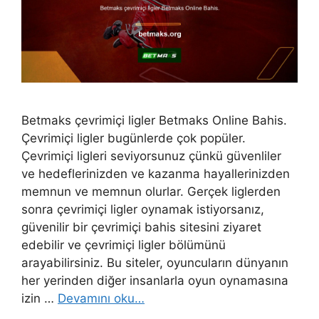
Betmaks çevrimiçi ligler Betmaks Online Bahis.
Çevrimiçi ligler bugünlerde çok popüler.
Çevrimiçi ligleri seviyorsunuz çünkü güvenliler
ve hedeflerinizden ve kazanma hayallerinizden
memnun ve memnun olurlar. Gerçek liglerden
sonra çevrimiçi ligler oynamak istiyorsanız,
güvenilir bir çevrimiçi bahis sitesini ziyaret
edebilir ve çevrimiçi ligler bölümünü
arayabilirsiniz. Bu siteler, oyuncuların dünyanın
her yerinden diğer insanlarla oyun oynamasına
izin …
Devamını oku…