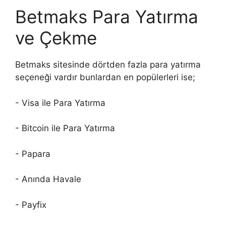
Betmaks Para Yatırma
ve Çekme
Betmaks sitesinde dörtden fazla para yatırma
seçeneği vardır bunlardan en popülerleri ise;
- Visa ile Para Yatırma
- Bitcoin ile Para Yatırma
- Papara
- Anında Havale
- Payfix