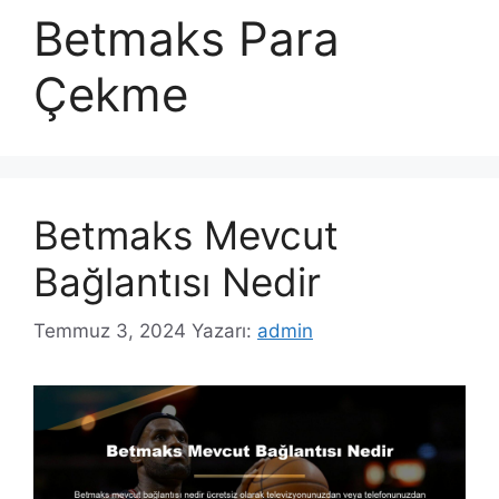
Betmaks Para
Çekme
Betmaks Mevcut
Bağlantısı Nedir
Temmuz 3, 2024
Yazarı:
admin