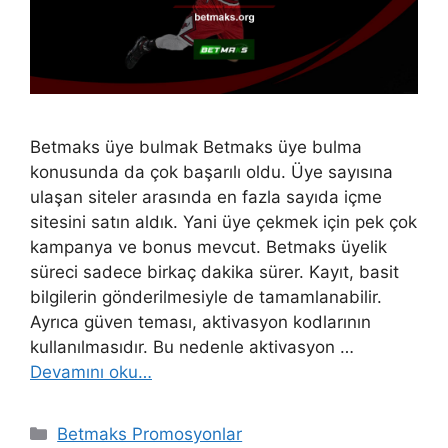
Betmaks üye bulmak Betmaks üye bulma
konusunda da çok başarılı oldu. Üye sayısına
ulaşan siteler arasında en fazla sayıda içme
sitesini satın aldık. Yani üye çekmek için pek çok
kampanya ve bonus mevcut. Betmaks üyelik
süreci sadece birkaç dakika sürer. Kayıt, basit
bilgilerin gönderilmesiyle de tamamlanabilir.
Ayrıca güven teması, aktivasyon kodlarının
kullanılmasıdır. Bu nedenle aktivasyon …
Devamını oku…
Kategoriler
Betmaks Promosyonlar