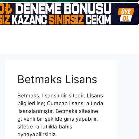
Betmaks Lisans
Betmaks, lisanslı bir sitedir. Lisans
bilgileri ise; Curacao lisansı altında
lisanslanmıştır. Betmaks sitesine
güvenli bir şekilde giriş yapabilir,
sitede rahatlıkla bahis
oynayabilirsiniz.