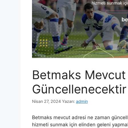
Betmaks Mevcut
Güncellenecektir
Nisan 27, 2024
Yazarı:
admin
Betmaks mevcut adresi ne zaman güncellen
hizmeti sunmak için elinden geleni yapmak