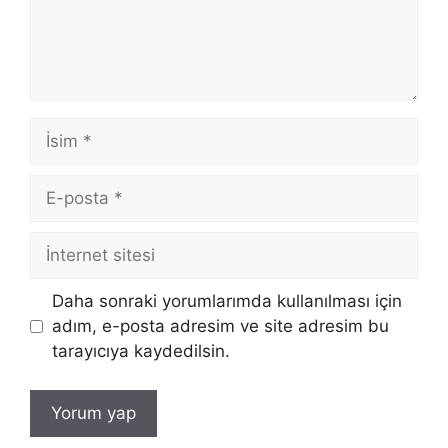
İsim
E-
posta
İnternet
sitesi
Daha sonraki yorumlarımda kullanılması için
adım, e-posta adresim ve site adresim bu
tarayıcıya kaydedilsin.