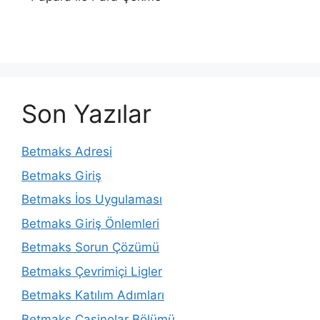
Son Yazılar
Betmaks Adresi
Betmaks Giriş
Betmaks İos Uygulaması
Betmaks Giriş Önlemleri
Betmaks Sorun Çözümü
Betmaks Çevrimiçi Ligler
Betmaks Katılım Adımları
Betmaks Casinolar Bölümü