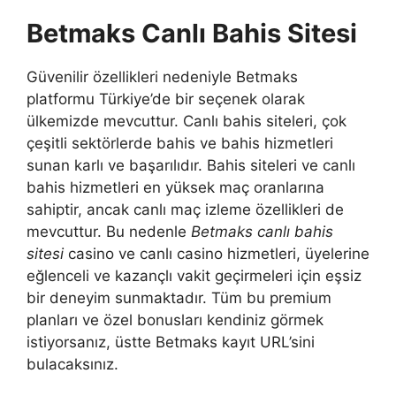
Betmaks Canlı Bahis Sitesi
Güvenilir özellikleri nedeniyle Betmaks
platformu Türkiye’de bir seçenek olarak
ülkemizde mevcuttur. Canlı bahis siteleri, çok
çeşitli sektörlerde bahis ve bahis hizmetleri
sunan karlı ve başarılıdır. Bahis siteleri ve canlı
bahis hizmetleri en yüksek maç oranlarına
sahiptir, ancak canlı maç izleme özellikleri de
mevcuttur. Bu nedenle
Betmaks canlı bahis
sitesi
casino ve canlı casino hizmetleri, üyelerine
eğlenceli ve kazançlı vakit geçirmeleri için eşsiz
bir deneyim sunmaktadır. Tüm bu premium
planları ve özel bonusları kendiniz görmek
istiyorsanız, üstte Betmaks kayıt URL’sini
bulacaksınız.