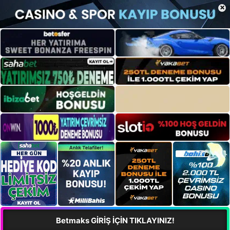
×
Betmaks GİRİŞ İÇİN TIKLAYINIZ!