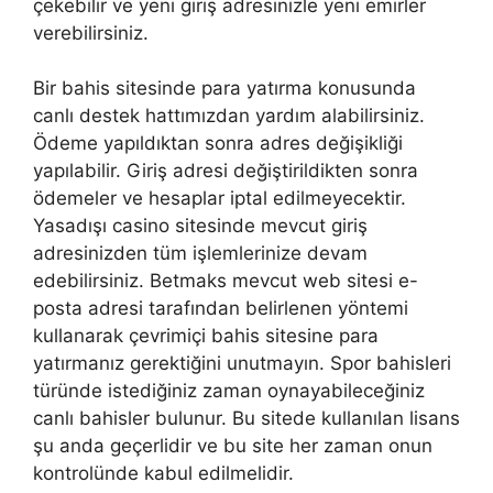
çekebilir ve yeni giriş adresinizle yeni emirler
verebilirsiniz.
Bir bahis sitesinde para yatırma konusunda
canlı destek hattımızdan yardım alabilirsiniz.
Ödeme yapıldıktan sonra adres değişikliği
yapılabilir. Giriş adresi değiştirildikten sonra
ödemeler ve hesaplar iptal edilmeyecektir.
Yasadışı casino sitesinde mevcut giriş
adresinizden tüm işlemlerinize devam
edebilirsiniz. Betmaks mevcut web sitesi e-
posta adresi tarafından belirlenen yöntemi
kullanarak çevrimiçi bahis sitesine para
yatırmanız gerektiğini unutmayın. Spor bahisleri
türünde istediğiniz zaman oynayabileceğiniz
canlı bahisler bulunur. Bu sitede kullanılan lisans
şu anda geçerlidir ve bu site her zaman onun
kontrolünde kabul edilmelidir.