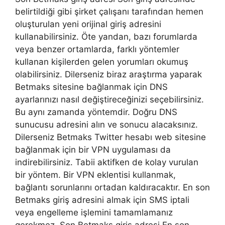
belirtildiği gibi şirket çalışanı tarafından hemen
oluşturulan yeni orijinal giriş adresini
kullanabilirsiniz. Öte yandan, bazı forumlarda
veya benzer ortamlarda, farklı yöntemler
kullanan kişilerden gelen yorumları okumuş
olabilirsiniz. Dilerseniz biraz araştırma yaparak
Betmaks sitesine bağlanmak için DNS
ayarlarınızı nasıl değiştireceğinizi seçebilirsiniz.
Bu aynı zamanda yöntemdir. Doğru DNS
sunucusu adresini alın ve sonucu alacaksınız.
Dilerseniz Betmaks Twitter hesabı web sitesine
bağlanmak için bir VPN uygulaması da
indirebilirsiniz. Tabii aktifken de kolay vurulan
bir yöntem. Bir VPN eklentisi kullanmak,
bağlantı sorunlarını ortadan kaldıracaktır. En son
Betmaks giriş adresini almak için SMS iptali
veya engelleme işlemini tamamlamanız