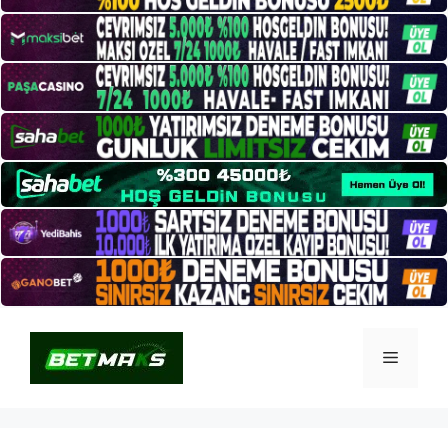
İçeriğe
atla
Menü