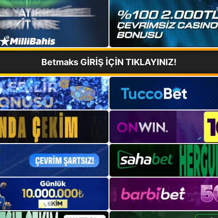
Betmaks GİRİŞ İÇİN TIKLAYINIZ!