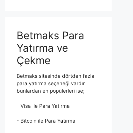
Betmaks Para
Yatırma ve
Çekme
Betmaks sitesinde dörtden fazla
para yatırma seçeneği vardır
bunlardan en popülerleri ise;
- Visa ile Para Yatırma
- Bitcoin ile Para Yatırma