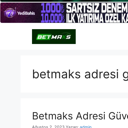
İçeriğe
atla
betmaks adresi g
Betmaks Adresi Güve
Ağustos 2, 2023
Yazarı:
admin