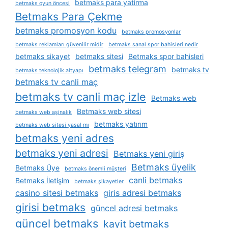
betmaks para yatirma
betmaks oyun öncesi
Betmaks Para Çekme
betmaks promosyon kodu
betmaks promosyonlar
betmaks reklamları güvenilir midir
betmaks sanal spor bahisleri nedir
betmaks sikayet
betmaks sitesi
Betmaks spor bahisleri
betmaks telegram
betmaks tv
betmaks teknolojik altyapı
betmaks tv canli maç
betmaks tv canli maç izle
Betmaks web
Betmaks web sitesi
betmaks web aşinalık
betmaks yatırım
betmaks web sitesi yasal mı
betmaks yeni adres
betmaks yeni adresi
Betmaks yeni giriş
Betmaks üyelik
Betmaks Üye
betmaks önemli müşteri
canli betmaks
Betmaks İletişim
betmaks şikayetler
casino sitesi betmaks
giris adresi betmaks
girisi betmaks
güncel adresi betmaks
güncel betmaks
kayit betmaks