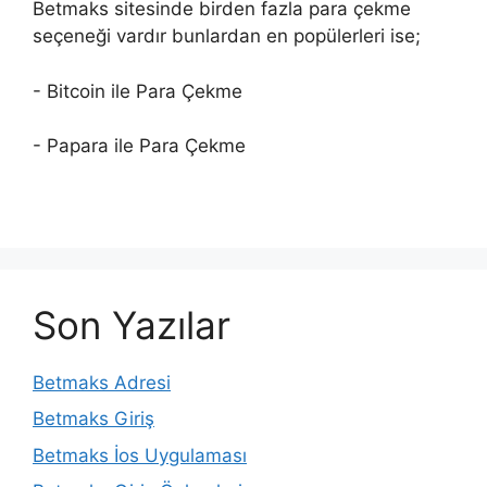
Betmaks sitesinde birden fazla para çekme
seçeneği vardır bunlardan en popülerleri ise;
- Bitcoin ile Para Çekme
- Papara ile Para Çekme
Son Yazılar
Betmaks Adresi
Betmaks Giriş
Betmaks İos Uygulaması