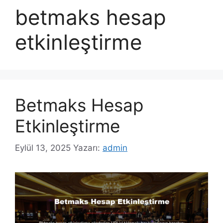
betmaks hesap
etkinleştirme
Betmaks Hesap
Etkinleştirme
Eylül 13, 2025
Yazarı:
admin