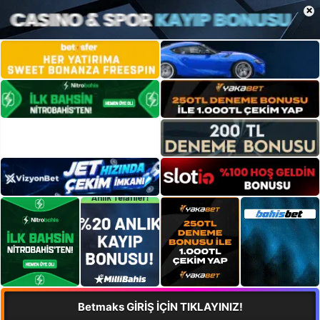
×
Betmaks GİRİŞ İÇİN TIKLAYINIZ!