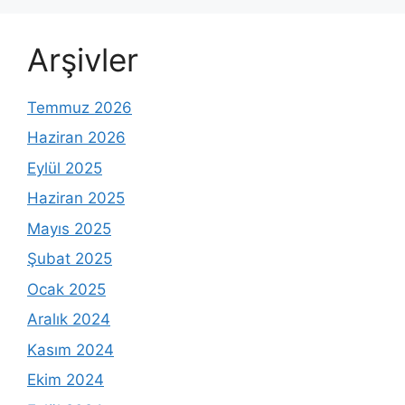
Arşivler
Temmuz 2026
Haziran 2026
Eylül 2025
Haziran 2025
Mayıs 2025
Şubat 2025
Ocak 2025
Aralık 2024
Kasım 2024
Ekim 2024