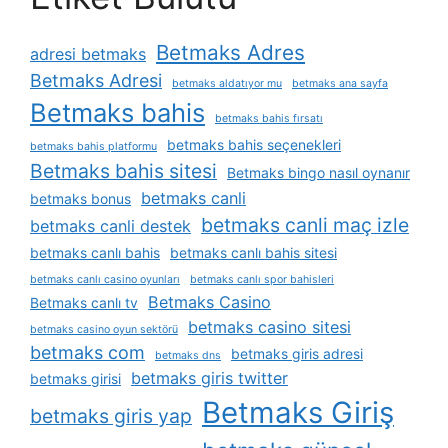
Betmaks Adres
adresi betmaks
Betmaks Adresi
betmaks aldatıyor mu
betmaks ana sayfa
Betmaks bahis
betmaks bahis fırsatı
betmaks bahis seçenekleri
betmaks bahis platformu
Betmaks bahis sitesi
Betmaks bingo nasıl oynanır
betmaks canli
betmaks bonus
betmaks canli maç izle
betmaks canli destek
betmaks canlı bahis
betmaks canlı bahis sitesi
betmaks canlı casino oyunları
betmaks canlı spor bahisleri
Betmaks Casino
Betmaks canlı tv
betmaks casino sitesi
betmaks casino oyun sektörü
betmaks com
betmaks giris adresi
betmaks dns
betmaks giris twitter
betmaks girisi
Betmaks Giriş
betmaks giris yap