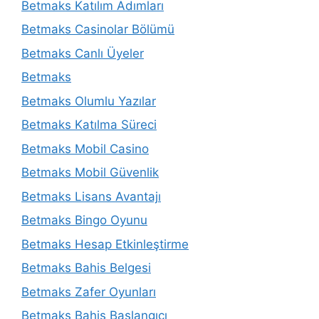
Betmaks Katılım Adımları
Betmaks Casinolar Bölümü
Betmaks Canlı Üyeler
Betmaks
Betmaks Olumlu Yazılar
Betmaks Katılma Süreci
Betmaks Mobil Casino
Betmaks Mobil Güvenlik
Betmaks Lisans Avantajı
Betmaks Bingo Oyunu
Betmaks Hesap Etkinleştirme
Betmaks Bahis Belgesi
Betmaks Zafer Oyunları
Betmaks Bahis Başlangıcı