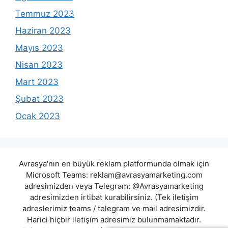
Temmuz 2023
Haziran 2023
Mayıs 2023
Nisan 2023
Mart 2023
Şubat 2023
Ocak 2023
Avrasya'nın en büyük reklam platformunda olmak için
Microsoft Teams:
reklam@avrasyamarketing.com
adresimizden veya Telegram: @Avrasyamarketing
adresimizden irtibat kurabilirsiniz. (Tek iletişim
adreslerimiz teams / telegram ve mail adresimizdir.
Harici hiçbir iletişim adresimiz bulunmamaktadır.