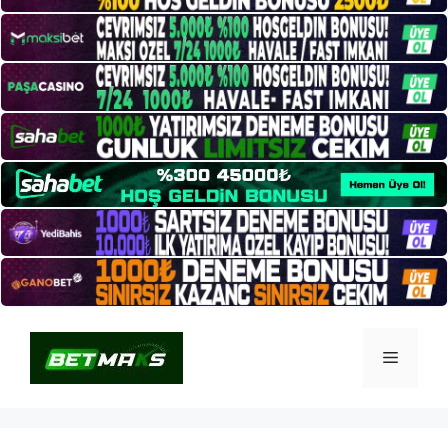
İçeriğe
atla
Menü