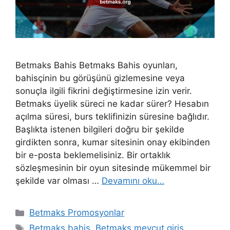
Betmaks Bahis Betmaks Bahis oyunları,
bahisçinin bu görüşünü gizlemesine veya
sonuçla ilgili fikrini değiştirmesine izin verir.
Betmaks üyelik süreci ne kadar sürer? Hesabın
açılma süresi, burs teklifinizin süresine bağlıdır.
Başlıkta istenen bilgileri doğru bir şekilde
girdikten sonra, kumar sitesinin onay ekibinden
bir e-posta beklemelisiniz. Bir ortaklık
sözleşmesinin bir oyun sitesinde mükemmel bir
şekilde var olması …
Devamını oku…
Kategoriler
Betmaks Promosyonlar
Etiketler
Betmaks bahis
,
Betmaks mevcut giriş