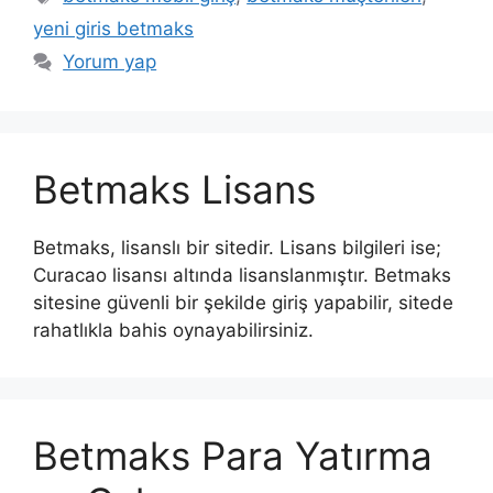
yeni giris betmaks
Yorum yap
Betmaks Lisans
Betmaks, lisanslı bir sitedir. Lisans bilgileri ise;
Curacao lisansı altında lisanslanmıştır. Betmaks
sitesine güvenli bir şekilde giriş yapabilir, sitede
rahatlıkla bahis oynayabilirsiniz.
Betmaks Para Yatırma