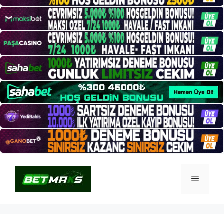
İçeriğe
atla
Menü