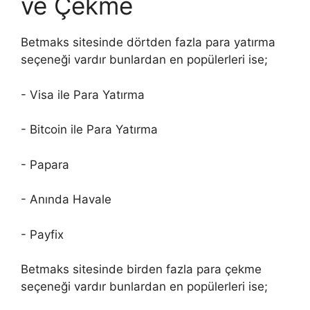
ve Çekme
Betmaks sitesinde dörtden fazla para yatırma
seçeneği vardır bunlardan en popülerleri ise;
- Visa ile Para Yatırma
- Bitcoin ile Para Yatırma
- Papara
- Anında Havale
- Payfix
Betmaks sitesinde birden fazla para çekme
seçeneği vardır bunlardan en popülerleri ise;