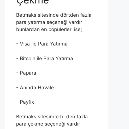
Betmaks sitesinde dörtden fazla
para yatırma seçeneği vardır
bunlardan en popülerleri ise;
- Visa ile Para Yatırma
- Bitcoin ile Para Yatırma
- Papara
- Anında Havale
- Payfix
Betmaks sitesinde birden fazla
para çekme seçeneği vardır