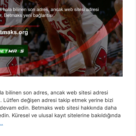
 bilinen son adres, ancak web sitesi adresi
. Lütfen değişen adresi takip etmek yerine bizi
 devam edin. Betmaks web sitesi hakkında daha
 edin. Küresel ve ulusal kayıt sitelerine bakıldığında
u…