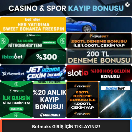
×
Betmaks GİRİŞ İÇİN TIKLAYINIZ!