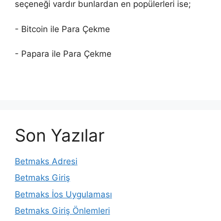
seçeneği vardır bunlardan en popülerleri ise;
- Bitcoin ile Para Çekme
- Papara ile Para Çekme
Son Yazılar
Betmaks Adresi
Betmaks Giriş
Betmaks İos Uygulaması
Betmaks Giriş Önlemleri