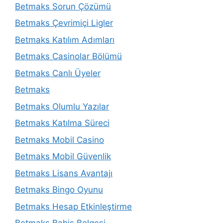
Betmaks Sorun Çözümü
Betmaks Çevrimiçi Ligler
Betmaks Katılım Adımları
Betmaks Casinolar Bölümü
Betmaks Canlı Üyeler
Betmaks
Betmaks Olumlu Yazılar
Betmaks Katılma Süreci
Betmaks Mobil Casino
Betmaks Mobil Güvenlik
Betmaks Lisans Avantajı
Betmaks Bingo Oyunu
Betmaks Hesap Etkinleştirme