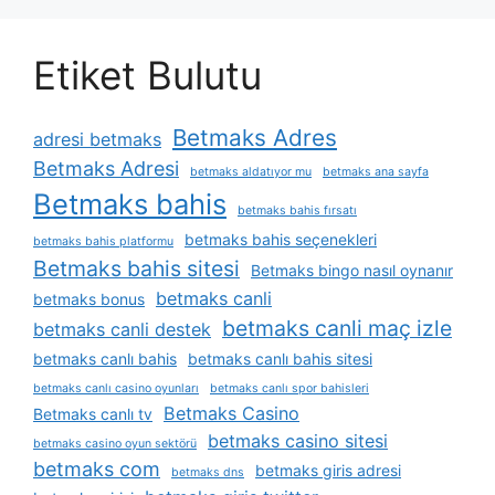
Etiket Bulutu
Betmaks Adres
adresi betmaks
Betmaks Adresi
betmaks aldatıyor mu
betmaks ana sayfa
Betmaks bahis
betmaks bahis fırsatı
betmaks bahis seçenekleri
betmaks bahis platformu
Betmaks bahis sitesi
Betmaks bingo nasıl oynanır
betmaks canli
betmaks bonus
betmaks canli maç izle
betmaks canli destek
betmaks canlı bahis
betmaks canlı bahis sitesi
betmaks canlı casino oyunları
betmaks canlı spor bahisleri
Betmaks Casino
Betmaks canlı tv
betmaks casino sitesi
betmaks casino oyun sektörü
betmaks com
betmaks giris adresi
betmaks dns