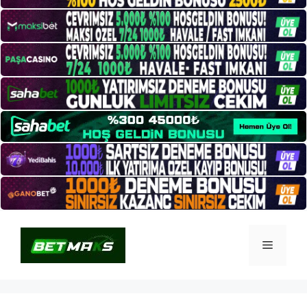
İçeriğe
atla
Menü