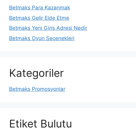
Betmaks Para Kazanmak
Betmaks Gelir Elde Etme
Betmaks Yeni Giriş Adresi Nedir
Betmaks Oyun Seçenekleri
Kategoriler
Betmaks Promosyonlar
Etiket Bulutu