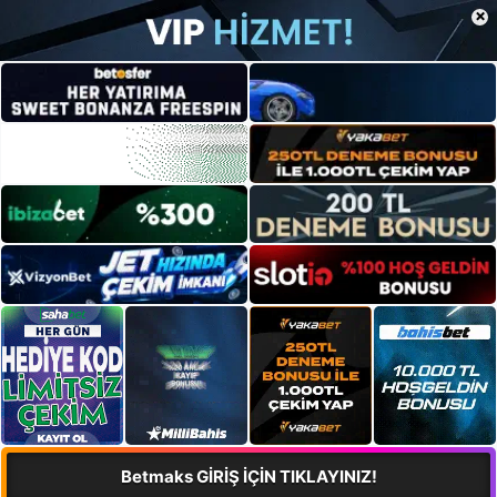
×
Betmaks GİRİŞ İÇİN TIKLAYINIZ!