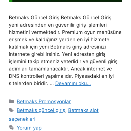
Betmaks Güncel Giriş Betmaks Güncel Giriş
yeni adresinden en güvenilir giriş işlemleri
hizmetini vermektedir. Premium oyun menüsüne
erişmek ve kaldığınız yerden en iyi hizmete
katılmak için yeni Betmaks giriş adresinizi
internete girebilirsiniz. Yeni adresten giriş
işlemini takip etmeniz yeterlidir ve güvenli giriş
adımları tamamlanacaktır. Ancak internet ve
DNS kontrolleri yapılmalıdır. Piyasadaki en iyi
sitelerden biridir. …
Devamını oku…
Kategoriler
Betmaks Promosyonlar
Etiketler
Betmaks güncel giriş
,
Betmaks slot
seçenekleri
Yorum yap