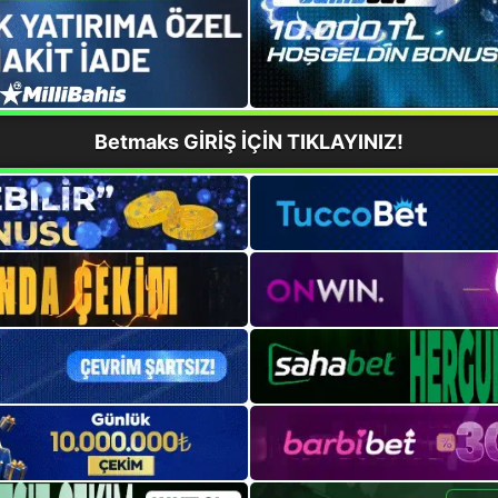
Betmaks GİRİŞ İÇİN TIKLAYINIZ!